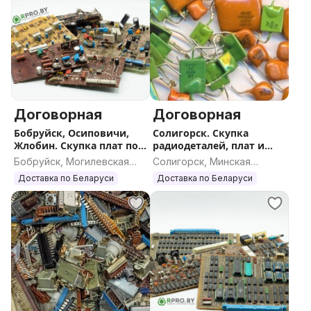
Договорная
Договорная
Бобруйск, Осиповичи,
Солигорск. Скупка
Жлобин. Скупка плат по
радиодеталей, плат и
всей Беларуси
катализаторов по всей
Бобруйск, Могилевская
Солигорск, Минская
РБ
область
область
Доставка по Беларуси
Доставка по Беларуси