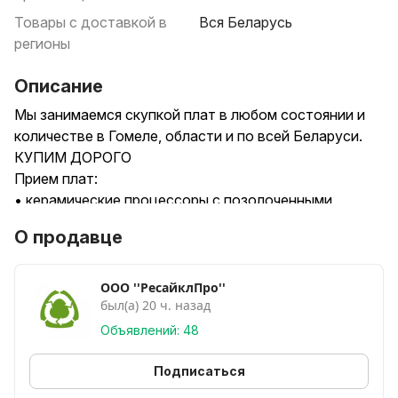
Товары с доставкой в
Вся Беларусь
регионы
Описание
Мы занимаемся скупкой плат в любом состоянии и
количестве в Гомеле, области и по всей Беларуси.
КУПИМ ДОРОГО
Прием плат:
• керамические процессоры с позолоченными
выводами;
О продавце
• текстолитовые процессоры с или без радиатора;
• платы кнопочных мобильных телефонов без
металлических рамок и экранов, планшетов,
ООО ''РесайклПро''
был(а) 20 ч. назад
смартфонов и других мобильных устройств;
• печатные платы, RAM с позолоченными или
Объявлений: 48
посеребренными выводами и т.д.
Работаем по лучшим условиям и выгодным ценам.
Подписаться
Ресайкл Про - с нами надежно!