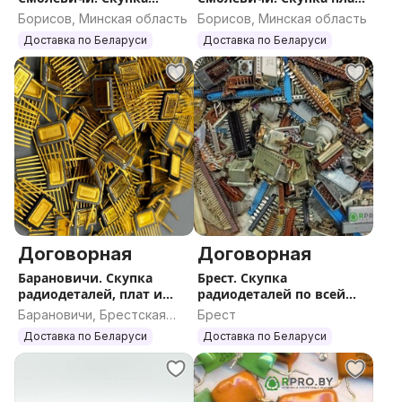
радиодеталей по всей
по всей Беларуси
Борисов, Минская область
Борисов, Минская область
Беларуси
Доставка по Беларуси
Доставка по Беларуси
Договорная
Договорная
Барановичи. Скупка
Брест. Скупка
радиодеталей, плат и
радиодеталей по всей
катализаторов по всей
Беларуси
Барановичи, Брестская
Брест
РБ
область
Доставка по Беларуси
Доставка по Беларуси