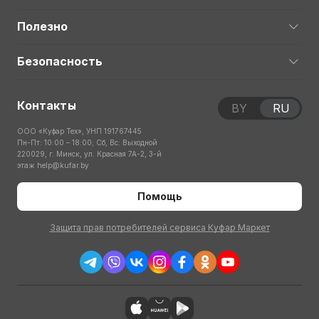
Полезно
Безопасность
Контакты
BY
RU
ООО «Куфар Тех», УНП 191767445
Пн-Пт: 10:00 – 18:00; Сб, Вс: Выходной
220029, г. Минск, ул. Красная 7А-2, 3-й
этаж
help@kufar.by
Помощь
Защита прав потребителей сервиса Куфар Маркет