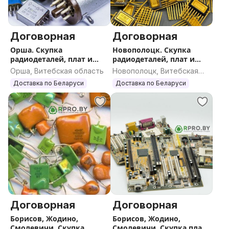
Договорная
Договорная
Орша. Скупка
Новополоцк. Скупка
радиодеталей, плат и
радиодеталей, плат и
катализаторов по всей
катализаторов по всей
Орша, Витебская область
Новополоцк, Витебская
РБ
РБ
область
Доставка по Беларуси
Доставка по Беларуси
Договорная
Договорная
Борисов, Жодино,
Борисов, Жодино,
Смолевичи. Скупка
Смолевичи. Скупка плат