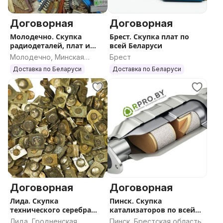
Договорная
Договорная
Молодечно. Скупка
Брест. Скупка плат по
радиодеталей, плат и
всей Беларуси
катализаторов по всей
Молодечно, Минская
Брест
РБ
область
Доставка по Беларуси
Доставка по Беларуси
Договорная
Договорная
Лида. Скупка
Пинск. Скупка
технического серебра
катализаторов по всей
бытового назначения
Беларуси
Лида, Гродненская
Пинск, Брестская область