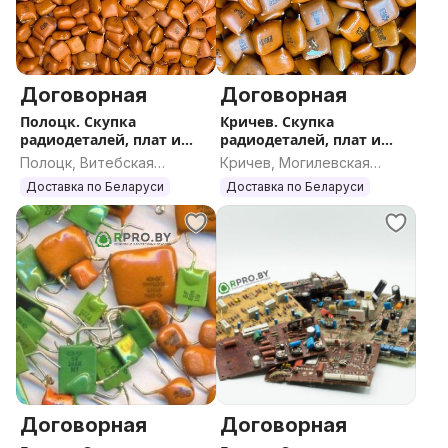
Договорная
Договорная
Полоцк. Скупка
Кричев. Скупка
радиодеталей, плат и
радиодеталей, плат и
катализаторов по всей
катализаторов по всей
Полоцк, Витебская
Кричев, Могилевская
РБ
РБ
область
область
Доставка по Беларуси
Доставка по Беларуси
Договорная
Договорная