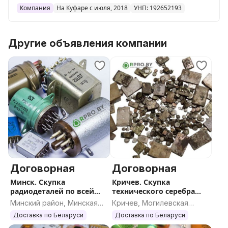
УНП 192652193
Компания
На Куфаре с июля, 2018
УНП: 192652193
Лицензия №259 от 09.09.2016 г., выданная
Министерством финансов Республики Беларусь.
Другие объявления компании
Договорная
Договорная
Минск. Скупка
Кричев. Скупка
радиодеталей по всей
технического серебра
Беларуси
бытового назначения
Минский район, Минская
Кричев, Могилевская
область
область
Доставка по Беларуси
Доставка по Беларуси