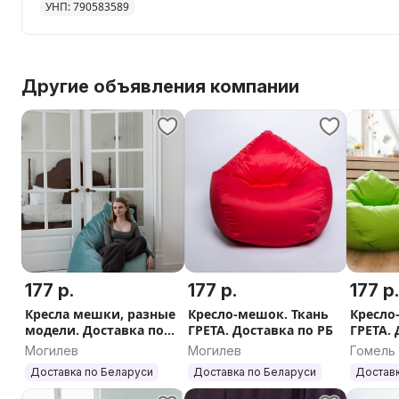
УНП: 790583589
- Размеры разные, для детей и взрослых.
- Доставим Вам в любой населенный пункт Беларуси 
Оплата наличными при получении или предоплата онл
возможен самовывоз.
Другие объявления компании
- Гарантия на наши изделия 12 месяцев.
- Также можно заказать отдельно чехлы или наполнит
- Мы стараемся, чтобы Вам было комфортно! Звоните
177 р.
177 р.
177 р
Кресла мешки, разные
Кресло-мешок. Ткань
Кресло
модели. Доставка по
ГРЕТА. Доставка по РБ
ГРЕТА. 
РБ
Могилев
Могилев
Гомель
Доставка по Беларуси
Доставка по Беларуси
Доставк