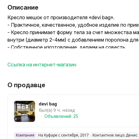
Описание
Кресло мешок от производителя «devi bag».
- Практичное, качественное, удобное изделие по при
- Кресло принимает форму тела за счет множества м
внутри (диаметр 2-4мм) с добавлением поролона для 
- Собственное изготовление, делаем на совесть.
- Кресла всегда в наличии для Вас, отправляем заказ
под заказ.
Ссылка на интернет-магазин
- Можно пользоваться дома и на улице.
- Состоит из двух чехлов. Внутренний в качестве обо
съемный предназначен для нагрузки, изготовлен из п
О продавце
выбор.
- Используются крепкие нити и двойной шов для усто
devi bag
использования. Молния 100 см, чтобы снять и одеть че
был(а) 9 ч. назад
- Наполнитель: шарики пенопласта с добавлением пор
Объявлений: 25
м.куб.
- Есть множество цветов в наличии, однотонные, с у
Компания
На Куфаре с сентября, 2017
Контактное лицо: Денис
свой принт.