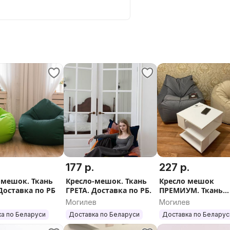
курьером или до европочты.
айн на выбор покупателя. Также
ель. Цены уточняйте.
 по любым вопросам!
.
177 р.
227 р.
-мешок. Ткань
Кресло-мешок. Ткань
Кресло мешок
Доставка по РБ
ГРЕТА. Доставка по РБ.
ПРЕМИУМ. Ткань
велюр. Доставка п
Могилев
Могилев
а по Беларуси
Доставка по Беларуси
Доставка по Беларус