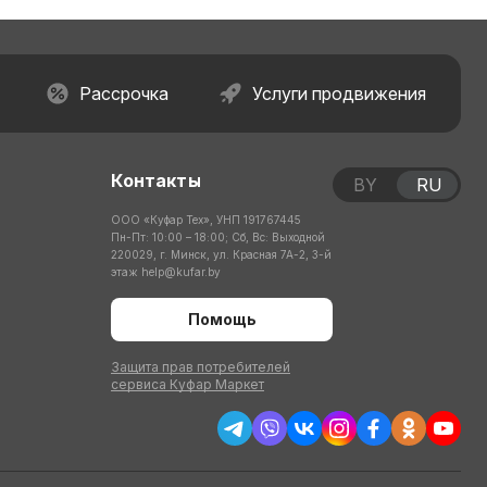
Рассрочка
Услуги продвижения
Контакты
BY
RU
ООО «Куфар Тех», УНП 191767445
Пн-Пт: 10:00 – 18:00; Сб, Вс: Выходной
220029, г. Минск, ул. Красная 7А-2, 3-й
этаж
help@kufar.by
Помощь
Защита прав потребителей
сервиса Куфар Маркет