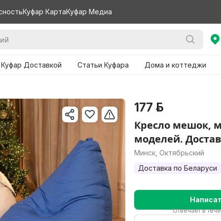
сность
Куфар Карта
Куфар Медиа
 Куфар Доставкой
Статьи Куфара
Дома и коттеджи
177 р.
Кресло мешок, 
моделей. Достав
Минск, Октябрьский
Доставка по Беларуси
Написа
Отвечает в теч