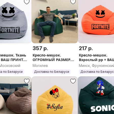
.
357 р.
217 р.
-мешок. Ткань
Кресло-мешок.
Кресло-мешок.
+ ВАШ ПРИНТ.
ОГРОМНЫЙ РАЗМЕР.
Взрослый рр + ВА
ка РБ
Доставка по РБ.
ПРИНТ. Доставка 
 Московский
Могилев
Минск, Фрунзенски
а по Беларуси
Доставка по Беларуси
Доставка по Беларус