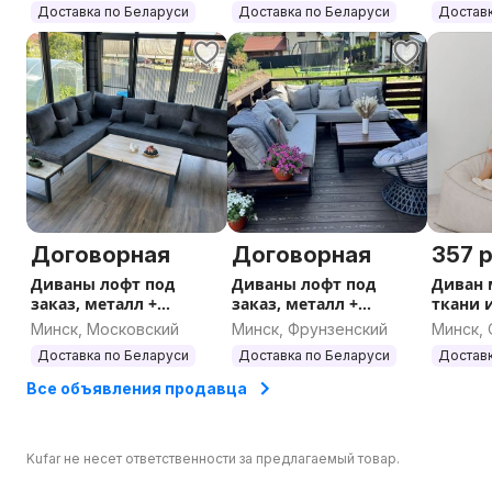
Доставка по Беларуси
Доставка по Беларуси
Доставк
Договорная
Договорная
357 р
Диваны лофт под
Диваны лофт под
Диван 
заказ, металл +
заказ, металл +
ткани и
подушки. Доставка по
подушки. Доставка по
Доставк
Минск, Московский
Минск, Фрунзенский
Минск,
РБ
РБ
Доставка по Беларуси
Доставка по Беларуси
Доставк
Все объявления продавца
Kufar не несет ответственности за предлагаемый товар.