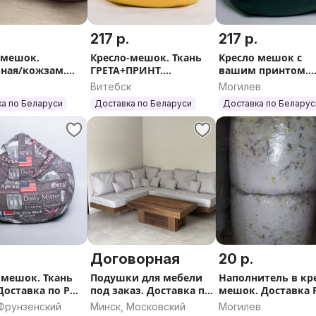
.
217 р.
217 р.
 мешок.
Кресло-мешок. Ткань
Кресло мешок с
ная/кожзам.
ГРЕТА+ПРИНТ.
вашим принтом.
а по РБ.
Доставка по РБ.
Доставка по РБ
Витебск
Могилев
а по Беларуси
Доставка по Беларуси
Доставка по Беларус
.
Договорная
20 р.
-мешок. Ткань
Подушки для мебели
Наполнитель в кр
Доставка по РБ.
под заказ. Доставка по
мешок. Доставка 
и
РБ
 Фрунзенский
Минск, Московский
Могилев