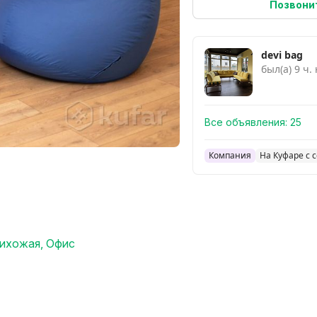
Позвони
devi bag
был(а) 9 ч.
Все объявления:
25
Компания
На Куфаре с 
ихожая
,
Офис