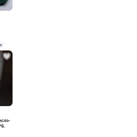
и
есло-
РБ.