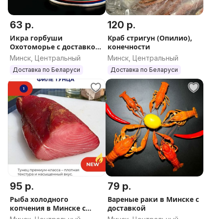
63 р.
120 р.
Икра горбуши
Краб стригун (Опилио),
Охотоморье с доставкой
конечности
в Минске, 110 г
Минск, Центральный
Минск, Центральный
Доставка по Беларуси
Доставка по Беларуси
95 р.
79 р.
Рыба холодного
Вареные раки в Минске с
копчения в Минске с
доставкой
доставкой