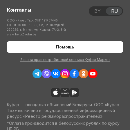
Контакты
BY
RU
ООО «Куфар Тех», УНП 191767445
Пн-Пт: 10:00 – 18:00; Сб, Вс: Выходной
220029, г. Минск, ул. Красная 7А-2, 3-й
этаж
help@kufar.by
Помощь
Защита прав потребителей сервиса Куфар Маркет
Куфар — площадка объявлений Беларуси. ООО «Куфар
Тех» включено в государственный информационный
ресурс «Реестр рекламораспространителей»
*Оплата производится в белорусских рублях по курсу
НБ РБ.