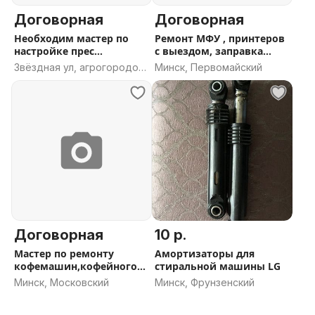
Договорная
Договорная
Необходим мастер по
Ремонт МФУ , принтеров
настройке прес
с выездом, заправка
подборщика сена
картри
Звёздная ул, агрогородок
Минск, Первомайский
Сёмково, Папернянский
сельсовет, Минский район,
Минская область
Договорная
10 р.
Мастер по ремонту
Амортизаторы для
кофемашин,кофейного
стиральной машины LG
оборудования
Минск, Московский
Минск, Фрунзенский