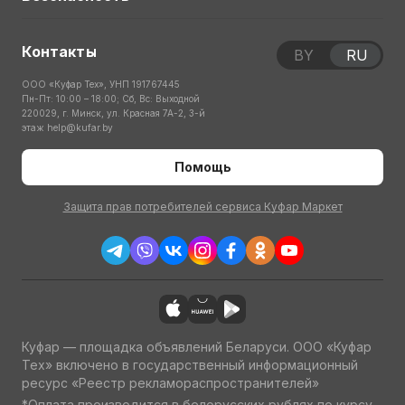
Контакты
BY
RU
ООО «Куфар Тех», УНП 191767445
Пн-Пт: 10:00 – 18:00; Сб, Вс: Выходной
220029, г. Минск, ул. Красная 7А-2, 3-й
этаж
help@kufar.by
Помощь
Защита прав потребителей сервиса Куфар Маркет
Куфар — площадка объявлений Беларуси. ООО «Куфар
Тех» включено в государственный информационный
ресурс «Реестр рекламораспространителей»
*Оплата производится в белорусских рублях по курсу