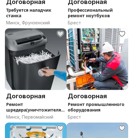
Договорная
Договорная
Требуется наладчик
Профессиональный
станка
ремонт ноутбуков
Минск, Фрунзенский
Брест
Договорная
Договорная
Ремонт
Ремонт промышленного
шредера(уничтожителя
оборудования
бумаги) в Минске
Минск, Первомайский
Брест