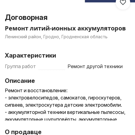
Договорная
Ремонт литий-ионных аккумуляторов
Ленинский район, Гродно, Гродненская область
Характеристики
Группа работ
Ремонт другой техники
Описание
Ремонт и восстановление:
- электровелосипедов, самокатов, гироскутеров,
сигвеев, электроскутера детские электромобили.
- аккумуляторной техники вертикальные пылесосы,
аккумуляторные шуруповёрты, аккумуляторные
болгарки, мини пилы цепные, аккумуляторные
О продавце
гайковерты и и.д.