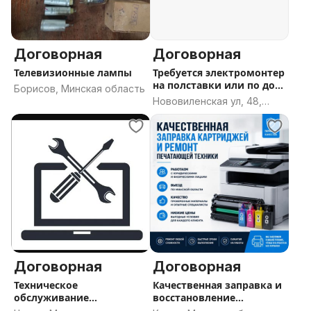
Договорная
Договорная
Телевизионные лампы
Требуется электромонтер
на полставки или по дог.
Борисов, Минская область
п
Нововиленская ул, 48,
Минск
Договорная
Договорная
Техническое
Качественная заправка и
обслуживание
восстановление
ноутбуков/компьютеров
картриджей