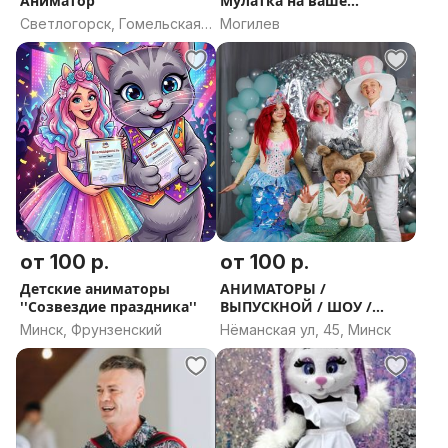
Аниматор
Мулатка на ваше
торжество
Светлогорск, Гомельская
Могилев
область
от 100 р.
от 100 р.
Детские аниматоры
АНИМАТОРЫ /
''Созвездие праздника''
ВЫПУСКНОЙ / ШОУ /
КВЕСТЫ / СПЕКТАКЛИ
Минск, Фрунзенский
Нёманская ул, 45, Минск