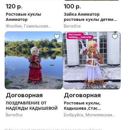
120 р.
100 р.
Ростовые куклы
Зайка Аниматор
Аниматор
ростовые куклы детям
праздник
Жлобин, Гомельская
Витебск
область
Договорная
Договорная
ПОЗДРАВЛЕНИЕ ОТ
Ростовые куклы,
НАДЕЖДЫ КАДЫШЕВОЙ
Кадышева ,Стас
Михайлов, аниматор.
Витебск
Бобруйск, Могилевская
область