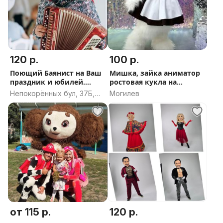
120 р.
100 р.
Поющий Баянист на Ваш
Мишка, зайка аниматор
праздник и юбилей.
ростовая кукла на
Порву Баян
Праздник
Непокорённых бул, 37Б,
Могилев
Могилёв, Могилёвская
область
от 115 р.
120 р.