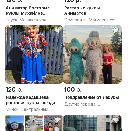
120 р.
120 р.
Аниматор Ростовые
Ростовые куклы
куклы Михайлов
Аниматор
Кадышева Белый
Глуск, Могилевская
Осиповичи, Могилевская
медведь
область
область
120 р.
100 р.
Надежда Кадышева
Поздравление от Лабубы
ростовая кукла звезда на
Другие города,
праздник
Минск, Центральный
Гродненская область