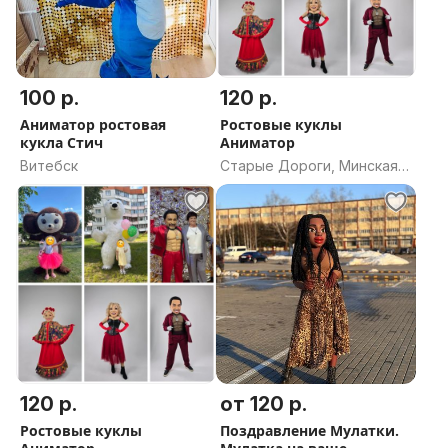
Также у нас можно заказать поздравление Дедушки
Мороза и Снегурочки на Новый год
100 р.
120 р.
Аниматор ростовая
Ростовые куклы
кукла Стич
Аниматор
Витебск
Старые Дороги, Минская
область
120 р.
от 120 р.
Ростовые куклы
Поздравление Мулатки.