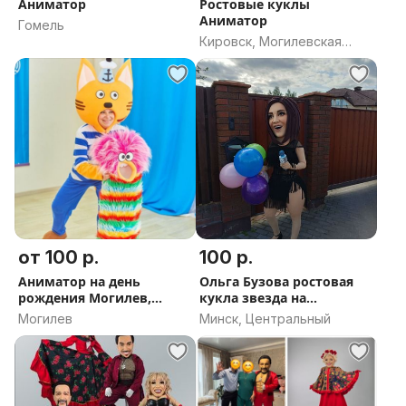
Аниматор
Ростовые куклы
Аниматор
Гомель
Кировск, Могилевская
область
от 100 р.
100 р.
Аниматор на день
Ольга Бузова ростовая
рождения Могилев,
кукла звезда на
ростовые куклы
праздник шоу
Могилев
Минск, Центральный