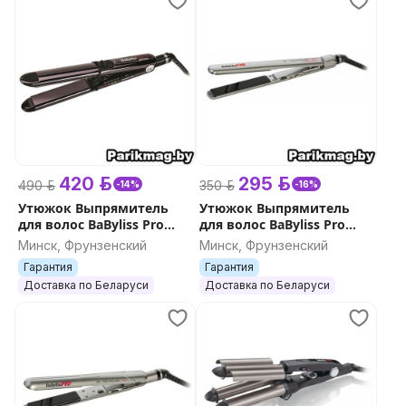
420 р.
295 р.
490 р.
350 р.
-14%
-16%
Утюжок Выпрямитель
Утюжок Выпрямитель
для волос BaByliss Pro
для волос BaByliss Pro
ELIPSTYLE Titanium
Sleek Expert (BAB2072EPE)
Минск, Фрунзенский
Минск, Фрунзенский
(BAB3500E) стайлер
стайлер
Гарантия
Гарантия
Доставка по Беларуси
Доставка по Беларуси