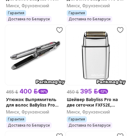
3100 (BAB3100EPE)
& Straighten (BAB2073EPE)
Минск, Фрунзенский
Минск, Фрунзенский
стайлер ELIPSIS3100
стайлер
Гарантия
Гарантия
Доставка по Беларуси
Доставка по Беларуси
400 р.
395 р.
465 р.
450 р.
-14%
-12%
Утюжок Выпрямитель
Шейвер Babyliss Pro на
для волос BaByliss Pro
две сеточки FXFS2E,
3000 (BAB3000EPE)
FXFS2GSE, FXFS2GE,
Минск, Фрунзенский
Минск, Фрунзенский
стайлер ELIPSIS3000
FXFS2IE
Гарантия
Гарантия
Доставка по Беларуси
Доставка по Беларуси