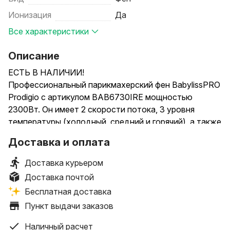
Ионизация
Да
Все характеристики
Описание
ЕСТЬ В НАЛИЧИИ!
Профессиональный парикмахерский фен BabylissPRO
Prodigio с артикулом BAB6730IRE мощностью
2300Вт. Он имеет 2 скорости потока, 3 уровня
температуры (холодный, средний и горячий), а также
функцию ИОНИЗАЦИИ. В коробке с феном есть 2
Доставка и оплата
насадки-концентратора длиной 75мм и 60мм,
ширина щели в насадках - 6мм. А все точные
Доставка курьером
параметры и характеристик фена смотрите на фото к
Доставка почтой
объявлению!
Бесплатная доставка
Страна производства ИТАЛИЯ (не Китай). Гарантия
Пункт выдачи заказов
год + послегарантийное обслуживание.
Фен запакованный, новый, исправный. По всем
Наличный расчет