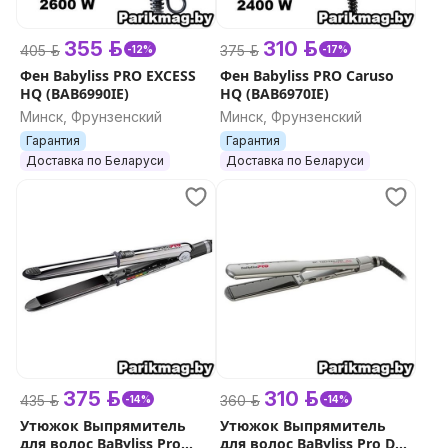
355 р.
310 р.
405 р.
375 р.
-12%
-17%
Фен Babyliss PRO EXCESS
Фен Babyliss PRO Caruso
HQ (BAB6990IE)
HQ (BAB6970IE)
Минск, Фрунзенский
Минск, Фрунзенский
Гарантия
Гарантия
Доставка по Беларуси
Доставка по Беларуси
375 р.
310 р.
435 р.
360 р.
-14%
-14%
Утюжок Выпрямитель
Утюжок Выпрямитель
для волос BaByliss Pro
для волос BaByliss Pro Dry