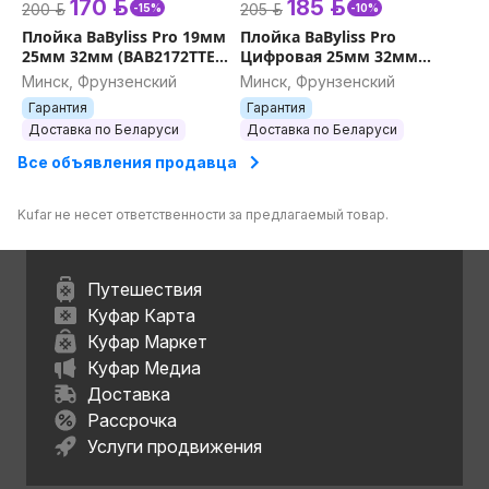
170 р.
185 р.
200 р.
205 р.
-15%
-10%
Плойка BaByliss Pro 19мм
Плойка BaByliss Pro
25мм 32мм (BAB2172TTE
Цифровая 25мм 32мм
BAB2173TTE BAB2174TTE)
38мм (BAB2273TTE
Минск, Фрунзенский
Минск, Фрунзенский
BAB2274TTE BAB2275TTE)
Гарантия
Гарантия
Доставка по Беларуси
Доставка по Беларуси
Все объявления продавца
Kufar не несет ответственности за предлагаемый товар.
Путешествия
Куфар Карта
Куфар Маркет
Куфар Медиа
Доставка
Рассрочка
Услуги продвижения