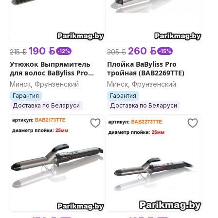
190 р.
260 р.
215 р.
305 р.
-12%
-15%
Утюжок Выпрямитель
Плойка BaByliss Pro
для волос BaByliss Pro
тройная (BAB2269TTE)
BAB2654EPE (стайлер)
Минск, Фрунзенский
Минск, Фрунзенский
Гарантия
Гарантия
Доставка по Беларуси
Доставка по Беларуси