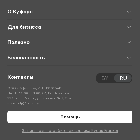
О Куфаре
Для бизнеса
Полезно
Безопасность
Контакты
BY
RU
ООО «Куфар Тех», УНП 191767445
Пн-Пт: 10:00 – 18:00; Сб, Вс: Выходной
220029, г. Минск, ул. Красная 7А-2, 3-й
этаж
help@kufar.by
Помощь
Защита прав потребителей сервиса Куфар Маркет