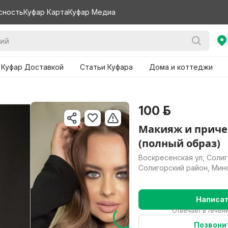
сность
Куфар Карта
Куфар Медиа
 Куфар Доставкой
Статьи Куфара
Дома и коттеджи
100 р.
Макияж и приче
(полный образ)
Воскресенская ул, Солиг
Солигорский район, Мин
Написа
Отвечает в течени
Позвони