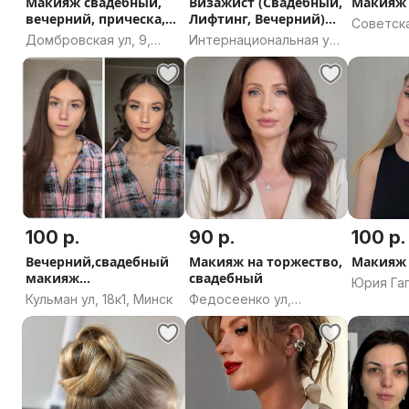
Макияж свадебный,
Визажист (Свадебный,
Макияж 
вечерний, прическа,
Лифтинг, Вечерний)
Советска
локоны
Макияж
Домбровская ул, 9,
Интернациональная ул,
Брестск
Минск
20А, Минск
100 р.
90 р.
100 р.
Вечерний,свадебный
Макияж на торжество,
Макияж
макияж
свадебный
Юрия Гаг
прическа,укладка,лок
Кульман ул, 18к1, Минск
Федосеенко ул,
Мозырь,
оны
Гомель, Гомельская
район, Г
область
область