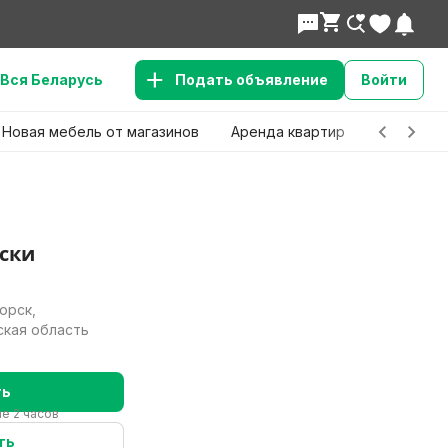
Вся Беларусь
Подать объявление
Войти
Новая мебель от магазинов
Аренда квартир
Детские 
ски
орск,
ская область
ть
Нужно
е 2 часов
ть