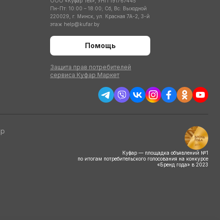
ООО «Куфар Тех», УНП 191767445
Пн-Пт: 10:00 – 18:00; Сб, Вс: Выходной
220029, г. Минск, ул. Красная 7А-2, 3-й
этаж
help@kufar.by
Помощь
Защита прав потребителей
сервиса Куфар Маркет
тр
Куфар — площадка объявлений №1
по итогам потребительского голосования на конкурсе
«Бренд года» в 2023