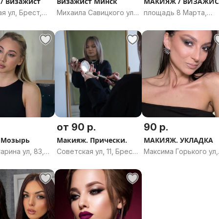
/ Визажист
Визажист Минск
МАКИЯЖ / ВИЗАЖИС
я ул, Брест,
Михаила Савицкого ул,
площадь 8 Марта,
ая область
8, Минск
Минск
от 90 р.
90 р.
 Мозырь
Макияж. Прически.
МАКИЯЖ. УКЛАДКА
арина ул, 83,
Советская ул, 11, Брест,
Максима Горького ул,
 Мозырский
Брестская область
42к1, Витебск,
омельская
Витебская область