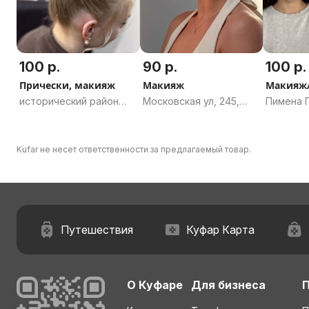
100 р.
90 р.
100 р.
Прически, макияж
Макияж
Макияж/
исторический район
Московская ул, 245,
Пимена П
Шарики, Минск
Брест, Брестская
Минск
область
Kufar не несет ответственности за предлагаемый товар.
Путешествия
Куфар Карта
О Куфаре
Для бизнеса