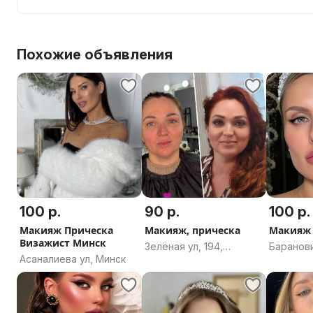
Похожие объявления
100 р.
90 р.
100 р.
Макияж Прическа
Макияж, прическа
Макияж
Визажист Минск
Зелёная ул, 194,
Баранов
Асаналиева ул, Минск
садоводческое
область
товарищество
Заценьский Родник,
Папернянский