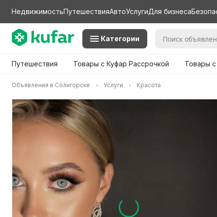
Недвижимость
Путешествия
Авто
Услуги
Для бизнеса
Безопа
Категории
Путешествия
Товары с Куфар Рассрочкой
Товары с
Объявления в Солигорске
Услуги
Красота