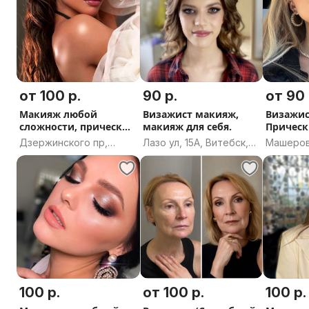
сельсовет, Минский
район, Минская
область
от 100 р.
90 р.
от 90 
Макияж любой
Визажист макияж,
Визажис
сложности, прически
макияж для себя.
Прическ
от топ визажиста
Централ
Дзержинского пр,
Лазо ул, 15А, Витебск,
Машерова
Минск
Витебская область
Минск
100 р.
от 100 р.
100 р.