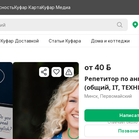
сность
Куфар Карта
Куфар Медиа
 Куфар Доставкой
Статьи Куфара
Дома и коттеджи
от 40 р.
Репетитор по а
(общий, IT, ТЕХ
Минск, Первомайский
Написа
Отвечает около 
Позвони