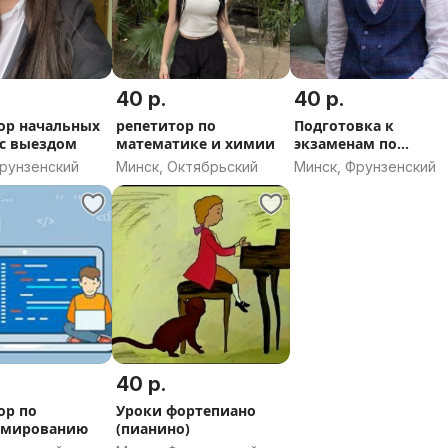
40 р.
40 р.
ор начальных
репетитор по
Подготовка к
 с выездом
математике и химии
экзаменам по
математике и физи
Фрунзенский
Минск, Октябрьский
Минск, Фрунзенский
40 р.
ор по
Уроки фортепиано
ммированию
(пианино)