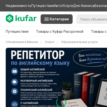
Недвижимость
Путешествия
Авто
Услуги
Для бизнеса
Безопа
Категории
Путешествия
Товары с Куфар Рассрочкой
Товары с
Объявления в Минске
Услуги
Образовательные услуги