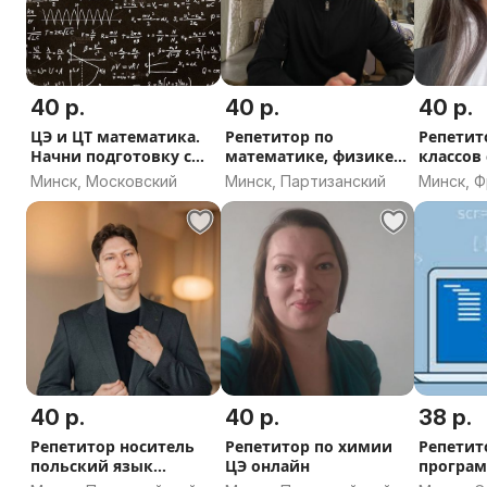
40 р.
40 р.
40 р.
ЦЭ и ЦТ математика.
Репетитор по
Репетит
Начни подготовку с
математике, физике,
классов
лета
информатике
Минск, Московский
Минск, Партизанский
Минск, 
40 р.
40 р.
38 р.
Репетитор носитель
Репетитор по химии
Репетит
польский язык
ЦЭ онлайн
програ
польскому языку