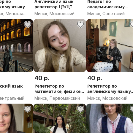
е бояться разговаривать.
ор по
Английский язык
Педагог по
кому языку
репетитор ЦЭ/ЦТ
академическому
е, насколько интереснее и
вокалу,постановка
к, Минская
Минск, Московский
Минск, Советский
ый отточенный навык, когда вы
голоса
но иным типом мышления.
олову знания, но без
ха.
, Zoom, но если хотите ещё где-
выстраиваю подходящий лично
40 р.
40 р.
ский язык
Репетитор по
Репетитор по
математике, физике,
английскому языку,
английскому языку
ONLINE
Центральный
Минск, Первомайский
Минск, Московский
оит 50