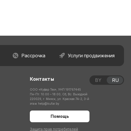
Рассрочка
Услуги продвижения
Контакты
BY
RU
ООО «Куфар Тех», УНП 191767445
Пн-Пт: 10:00 – 18:00; Сб, Вс: Выходной
220029, г. Минск, ул. Красная 7А-2, 3-й
этаж
help@kufar.by
Помощь
Защита прав потребителей