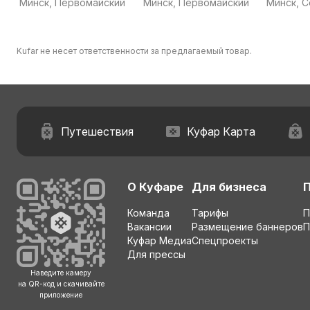
Минск, Первомайский
Минск, Первомайский
Минск, 
Kufar не несет ответственности за предлагаемый товар.
Путешествия
Куфар Карта
О Куфаре
Для бизнеса
Команда
Тарифы
П
Вакансии
Размещение баннеров
П
Куфар Медиа
Спецпроекты
Для прессы
Наведите камеру
на QR-код и скачивайте
приложение