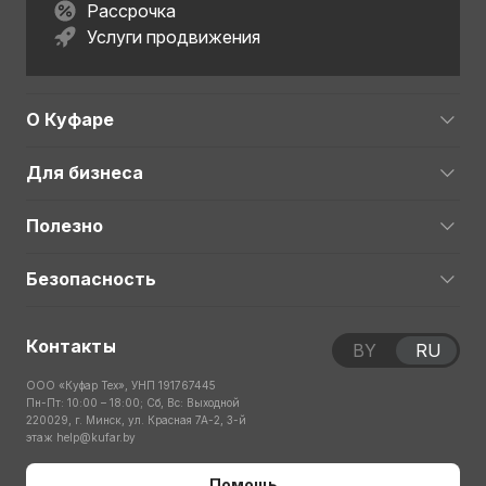
Рассрочка
Услуги продвижения
О Куфаре
Для бизнеса
Полезно
Безопасность
Контакты
BY
RU
ООО «Куфар Тех», УНП 191767445
Пн-Пт: 10:00 – 18:00; Сб, Вс: Выходной
220029, г. Минск, ул. Красная 7А-2, 3-й
этаж
help@kufar.by
Помощь