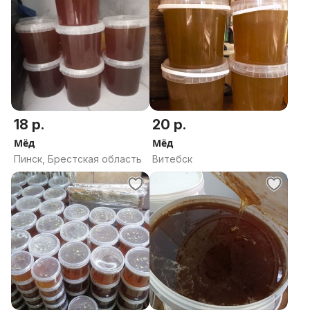
18 р.
20 р.
Мёд
Мёд
Пинск, Брестская область
Витебск