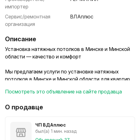
импортер
Сервис/ремонтная
ВЛАплюс
организация
Описание
Установка натяжных потолков в Минске и Минской
области — качество и комфорт
Мы предлагаем услуги по установке натяжных
потолков в Минске и Минской области для квартир,
домов, офисов и коммерческих помещений. Почему
Посмотреть это объявление на сайте продавца
выбирают нас?
О продавце
--Профессиональный монтаж. Наша команда
состоит из опытных мастеров, которые быстро и
качественно выполняют установку натяжных
ЧП ВДАплюс
потолков.
был(а) 1 мин. назад
--Широкая линейка материалов. Мы предлагаем
Объявлений: 37