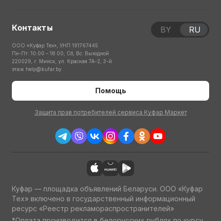
Контакты
BY
RU
ООО «Куфар Тех», УНП 191767445
Пн-Пт: 10:00 – 18:00; Сб, Вс: Выходной
220029, г. Минск, ул. Красная 7А-2, 3-й
этаж
help@kufar.by
Помощь
Защита прав потребителей сервиса Куфар Маркет
Куфар — площадка объявлений Беларуси. ООО «Куфар
Тех» включено в государственный информационный
ресурс «Реестр рекламораспространителей»
*Оплата производится в белорусских рублях по курсу