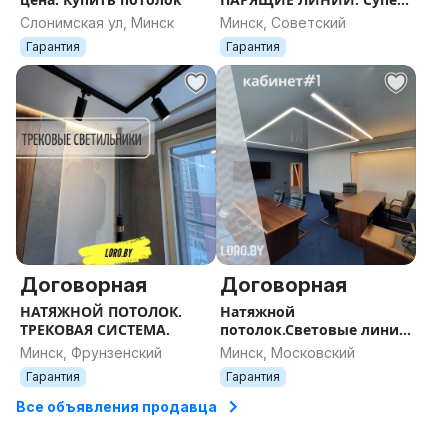
цена.
Слонимская ул, Минск
Минск, Советский
Гарантия
Гарантия
Договорная
Договорная
НАТЯЖНОЙ ПОТОЛОК.
Натяжной
ТРЕКОВАЯ СИСТЕМА.
потолок.Световые линии
и не только.
Минск, Фрунзенский
Минск, Московский
Гарантия
Гарантия
Все объявления продавца