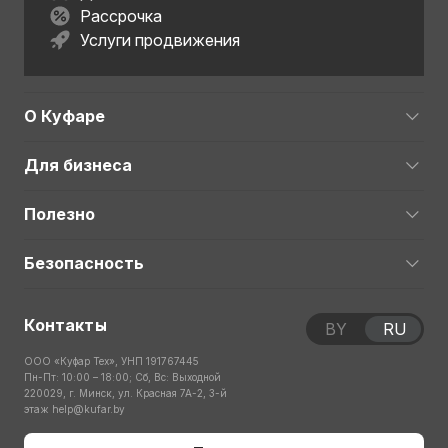
Рассрочка
Услуги продвижения
О Куфаре
Для бизнеса
Полезно
Безопасность
Контакты
BY
RU
ООО «Куфар Тех», УНП 191767445
Пн-Пт: 10:00 – 18:00; Сб, Вс: Выходной
220029, г. Минск, ул. Красная 7А-2, 3-й
этаж
help@kufar.by