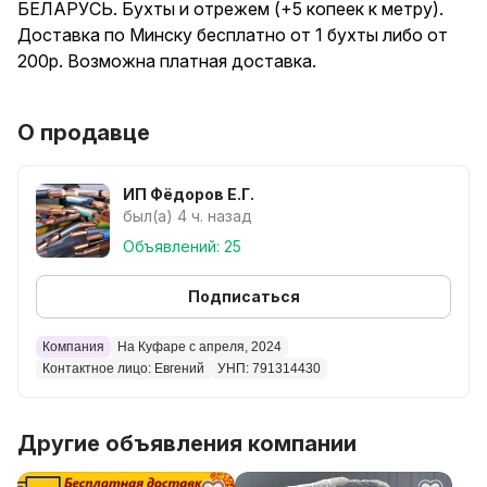
БЕЛАРУСЬ. Бухты и отрежем (+5 копеек к метру).
Доставка по Минску бесплатно от 1 бухты либо от
200р. Возможна платная доставка.
ПВС 2*0,75 - 1р/метр
О продавце
ПВС 2*1 - 1,2 р/м
ПВС 2*1,5 - 1,6 р/м
ПВС 2*2,5 - 2.2р/м
ИП Фёдоров Е.Г.
ПВС 3*0,75 - 1.4 р/м
был(а) 4 ч. назад
ПВС 3*1.5- 2.1р/м
Объявлений: 25
ПВС 4*0.75 - 2,1 р/м
ПВС 4*1.5- 3,3 р/м
Подписаться
ПВС 4*2,5 - 4,6р/м
ПВС 5*0,75- 2.25р/м
Компания
На Куфаре с апреля, 2024
Контактное лицо: Евгений
УНП: 791314430
По РБ высылаем маршруткой или европочтой.
Другие объявления компании