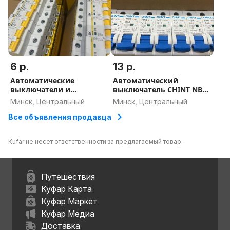
6 р.
13 р.
Автоматические
Автоматический
выключатели и
выключатель CHINT NB1-
дифавтоматы IEK по
63H 1P 16A 10кА
Минск, Центральный
Минск, Центральный
доступным ценам
Все объявления продавца
Kufar не несет ответственности за предлагаемый товар.
Путешествия
Куфар Карта
Куфар Маркет
Куфар Медиа
Доставка