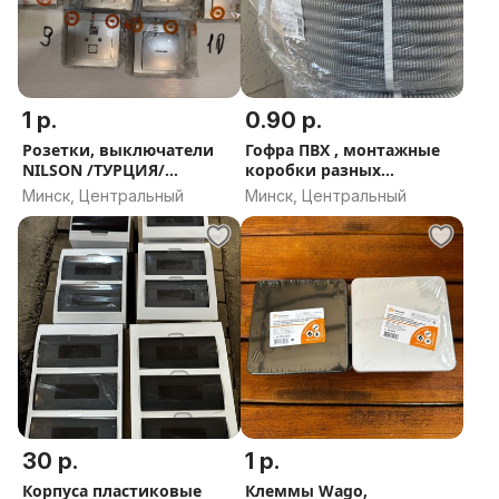
1 р.
0.90 р.
Розетки, выключатели
Гофра ПВХ , монтажные
NILSON /ТУРЦИЯ/
коробки разных
ДОСТАВКА По Минску
размеров
Минск, Центральный
Минск, Центральный
30 р.
1 р.
Корпуса пластиковые
Клеммы Wago,