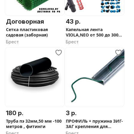
Договорная
43 р.
Сетка пластиковая
Капельная лента
садовая (заборная)
VIOLA,NEO от 500 до 3000
м, фитинги
Брест
Брест
180 р.
3 р.
Труба пэ 32мм,50 мм -100
ПРОФИЛЬ + пружина ЗИГ-
метров , фитинги
ЗАГ крепления для
пленки
Брест
Брест