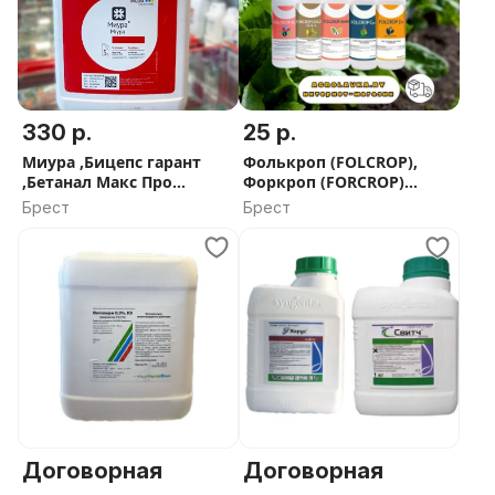
330 р.
25 р.
Миура ,Бицепс гарант
Фолькроп (FOLCROP),
,Бетанал Макс Про
Форкроп (FORCROP)
гербицид
удобрения и
Брест
Брест
биостимуляторы
Договорная
Договорная