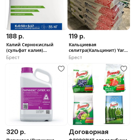
188 р.
119 р.
Калий Сернокислый
Кальциевая
(сульфат калия)
селитра(Кальцинит) Yara
гранулированный, 35кг
Tera,25 кг
Брест
Брест
320 р.
Договорная