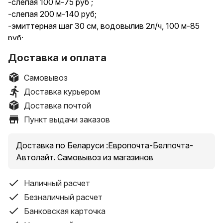
-слепая 100 м-75 руб ;
-слепая 200 м-140 руб;
-эмиттерная шаг 30 см, водовылив 2л/ч, 100 м-85
руб;
-эмиттерная шаг 30 см, водовылив 2л/ч 200 м -155
Доставка и оплата
руб
Самовывоз
В продаже также фитинги для капельного полива
Доставка курьером
:краны, углы, тройники, заглушки и другое
Доставка почтой
Пункт выдачи заказов
магазин АГРОЛАВКА:
г.Брест, ул Московская,118
г. Дрогичин, ул Мелиоративная,61
Доставка по Беларуси :Европочта-Белпочта-
г.Иваново, ул.Карла Маркса,26
Автолайт. Самовывоз из магазинов
ДОСТАВКА по РБ
+375(29)2-848-848
Наличный расчет
Безналичный расчет
Банковская карточка