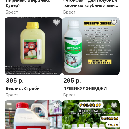
Пиринекс (Пиринекс
ФЛОРОВИТ для голубики
Супер)
,хвойных,клубники,вино
града 1,3,5,10кг
Брест
Брест
395 р.
295 р.
Беллис , Строби
ПРЕВИКУР ЭНЕРДЖИ
Брест
Брест