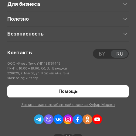
Для бизнеса
Полезно
Безопасность
Контакты
BY
RU
ООО «Куфар Тех», УНП 191767445
Пн-Пт: 10:00 – 18:00; Сб, Вс: Выходной
220029, г. Минск, ул. Красная 7А-2, 3-й
этаж
help@kufar.by
Помощь
Защита прав потребителей сервиса Куфар Маркет