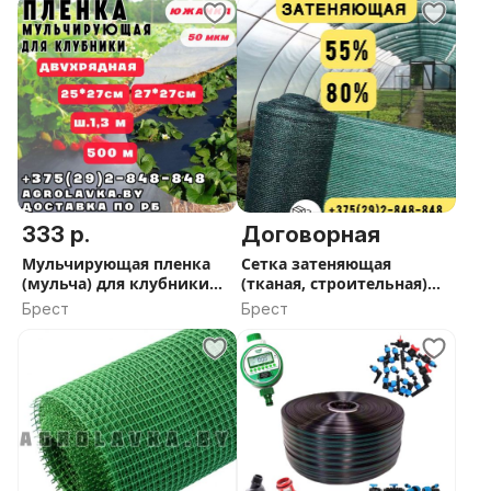
333 р.
Договорная
Мульчирующая пленка
Сетка затеняющая
(мульча) для клубники
(тканая, строительная)
ЮЖАНКА 500 м
55%, 80%
Брест
Брест