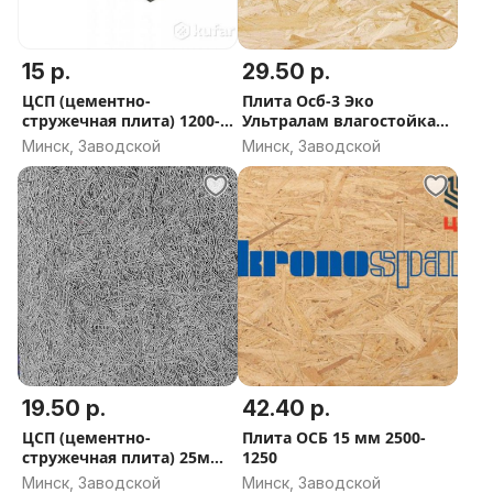
15 р.
29.50 р.
ЦСП (цементно-
Плита Осб-3 Эко
стружечная плита) 1200-
Ультралам влагостойкая
600-10мм
9мм без формальдегида
Минск, Заводской
Минск, Заводской
19.50 р.
42.40 р.
ЦСП (цементно-
Плита ОСБ 15 мм 2500-
стружечная плита) 25мм
1250
фибролитовая плита
Минск, Заводской
Минск, Заводской