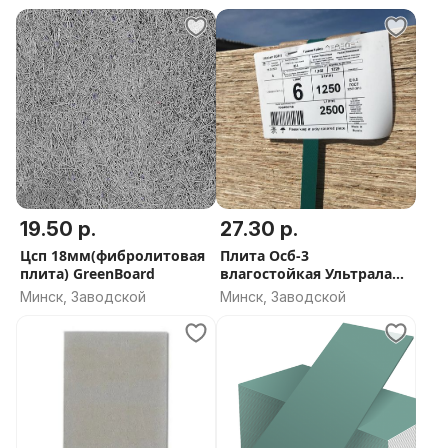
GreenBoard
19.50 р.
27.30 р.
Цсп 18мм(фибролитовая
Плита Осб-3
плита) GreenBoard
влагостойкая Ультралам
эко без формальдегида 6
Минск, Заводской
Минск, Заводской
мм