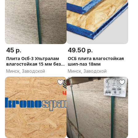
45 р.
49.50 р.
Плита Осб-3 Ультралам
ОСБ плита влагостойкая
влагостойкая 15 мм без
шип-паз 18мм
формальдегида
Минск, Заводской
Минск, Заводской