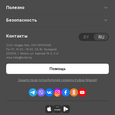
Полезно
Безопасность
Контакты
BY
RU
ООО «Куфар Тех», УНП 191767445
Пн-Пт: 10:00 – 18:00; Сб, Вс: Выходной
220029, г. Минск, ул. Красная 7А-2, 3-й
этаж
help@kufar.by
Помощь
Защита прав потребителей сервиса Куфар Маркет