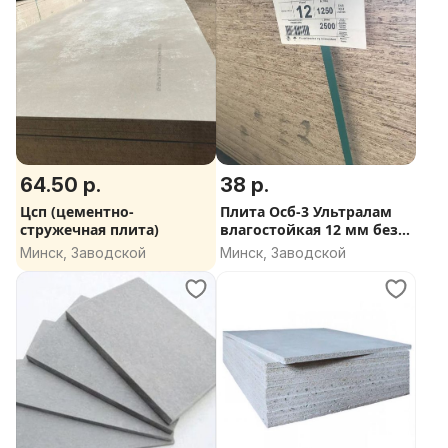
64.50 р.
38 р.
Цсп (цементно-
Плита Осб-3 Ультралам
стружечная плита)
влагостойкая 12 мм без
формальдегида
Минск, Заводской
Минск, Заводской