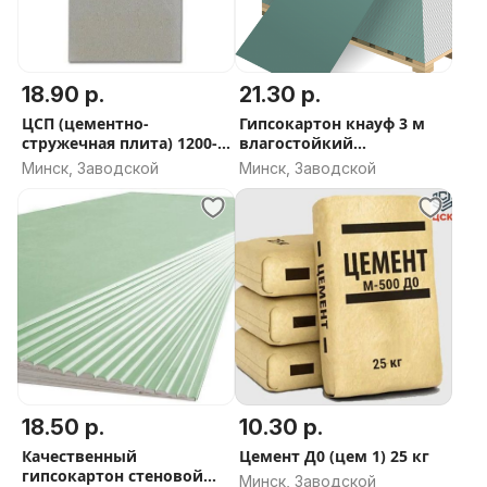
18.90 р.
21.30 р.
ЦСП (цементно-
Гипсокартон кнауф 3 м
стружечная плита) 1200-
влагостойкий
800-10мм
3000*1200*12,5
Минск, Заводской
Минск, Заводской
18.50 р.
10.30 р.
Качественный
Цемент Д0 (цем 1) 25 кг
гипсокартон стеновой
Минск, Заводской