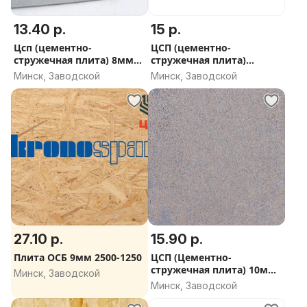
13.40 р.
15 р.
Цсп (цементно-
ЦСП (цементно-
стружечная плита) 8мм
стружечная плита)
малоформатная
малоформатная
Минск, Заводской
Минск, Заводской
27.10 р.
15.90 р.
Плита ОСБ 9мм 2500-1250
ЦСП (Цементно-
стружечная плита) 10мм
Минск, Заводской
длинная стружка
Минск, Заводской