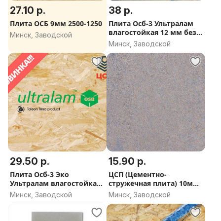
27.10 р.
38 р.
Плита ОСБ 9мм 2500-1250
Плита Осб-3 Ультралам
влагостойкая 12 мм без
Минск, Заводской
формальдегида
Минск, Заводской
29.50 р.
15.90 р.
Плита Осб-3 Эко
ЦСП (Цементно-
Ультралам влагостойкая
стружечная плита) 10мм
9мм без формальдегида
длинная стружка
Минск, Заводской
Минск, Заводской