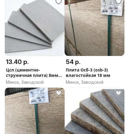
13.40 р.
54 р.
Цсп (цементно-
Плита Осб-3 (osb-3)
стружечная плита) 8мм
влагостойкая 18 мм
малоформатная
Минск, Заводской
Минск, Заводской