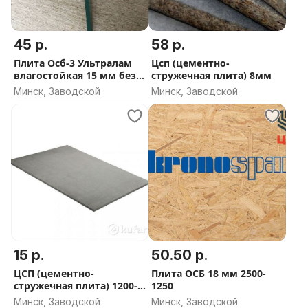
45 р.
58 р.
Плита Осб-3 Ультралам
Цсп (цементно-
влагостойкая 15 мм без
стружечная плита) 8мм
формальдегида
Минск, Заводской
Минск, Заводской
15 р.
50.50 р.
ЦСП (цементно-
Плита ОСБ 18 мм 2500-
стружечная плита) 1200-
1250
600-10мм
Минск, Заводской
Минск, Заводской