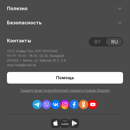
Полезно
Безопасность
Контакты
BY
RU
ООО «Куфар Тех», УНП 191767445
Пн-Пт: 10:00 – 18:00; Сб, Вс: Выходной
220029, г. Минск, ул. Красная 7А-2, 3-й
этаж
help@kufar.by
Помощь
Защита прав потребителей сервиса Куфар Маркет