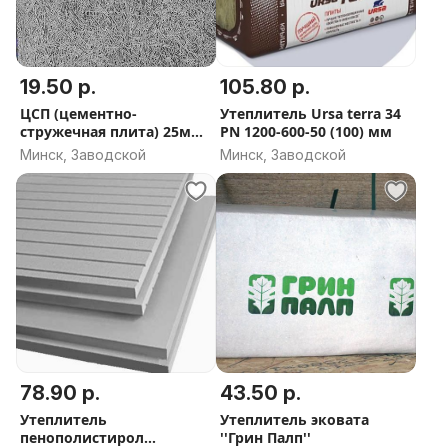
19.50 р.
105.80 р.
ЦСП (цементно-
Утеплитель Ursa terra 34
стружечная плита) 25мм
PN 1200-600-50 (100) мм
фибролитовая плита
Минск, Заводской
Минск, Заводской
GreenBoard
78.90 р.
43.50 р.
Утеплитель
Утеплитель эковата
пенополистирол
''Грин Палп''