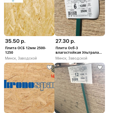
35.50 р.
27.30 р.
Плита ОСБ 12мм 2500-
Плита Осб-3
1250
влагостойкая Ультралам
эко без формальдегида 6
Минск, Заводской
Минск, Заводской
мм