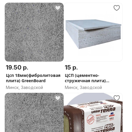
19.50 р.
15 р.
Цсп 18мм(фибролитовая
ЦСП (цементно-
плита) GreenBoard
стружечная плита)
малоформатная
Минск, Заводской
Минск, Заводской