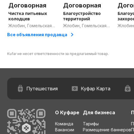
Договорная
Договорная
Дого
Чистка питьевых
Благоустройство
Благоу
колодцев
территорий
захоро
Жлобин, Гомельская
Жлобин, Гомельская
Жлобин
область
область
област
Все объявления продавца
Kufar не несет ответственности за предлагаемый товар.
Путешествия
Куфар Карта
О Куфаре
Для бизнеса
Команда
Тарифы
П
Вакансии
Размещение баннеров
П