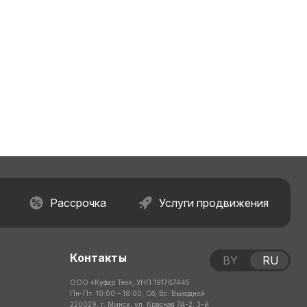
Рассрочка
Услуги продвижения
Контакты
BY
RU
ООО «Куфар Тех», УНП 191767445
Пн-Пт: 10:00 – 18:00; Сб, Вс: Выходной
220029, г. Минск, ул. Красная 7А-2, 3-й