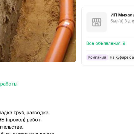
ИП Михаль
был(а) 3 дн
Все объявления:
9
Компания
На Куфаре с а
 работы
ладка труб, разводка
Б (прокол) работ.
ительстве.