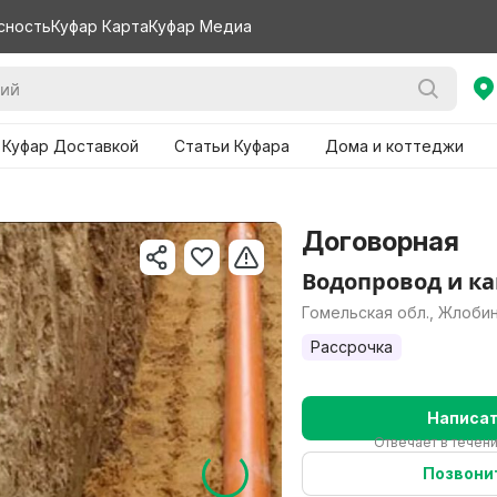
сность
Куфар Карта
Куфар Медиа
 Куфар Доставкой
Статьи Куфара
Дома и коттеджи
Договорная
Водопровод и к
Гомельская обл., Жлоби
Рассрочка
Написа
Отвечает в течен
Позвони