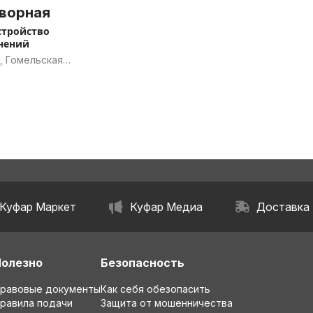
ворная
стройство
нений
, Гомельская
ь
Куфар Маркет
Куфар Медиа
Доставка
Полезно
Безопасность
равовые документы
Как себя обезопасить
равила подачи
Защита от мошенничества