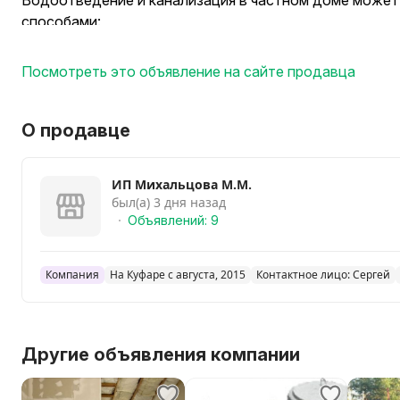
Водоотведение и канализация в частном доме может
способами:
1. Путем подключения к централизованным системам.
2. Путем строительства автономных систем.
Посмотреть это объявление на сайте продавца
О продавце
ИП Михальцова М.М.
был(а) 3 дня назад
Объявлений: 9
Компания
На Куфаре с августа, 2015
Контактное лицо: Сергей
Другие объявления компании