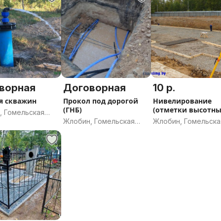
ворная
Договорная
10 р.
я скважин
Прокол под дорогой
Нивелирование
(ГНБ)
(отметки высотн
, Гомельская
измерений)
Жлобин, Гомельская
Жлобин, Гомельска
ь
область
область