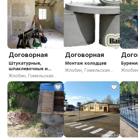
Договорная
Договорная
Дого
Штукатурные,
Монтаж колодцев
Бурени
шпаклевочные и
Жлобин, Гомельская
Жлобин
отделочные работы
Жлобин, Гомельская
область
област
область