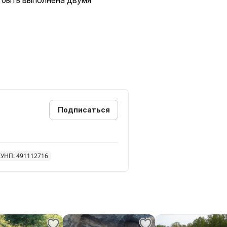
 быть выполнена двумя
Подписаться
УНП: 491112716