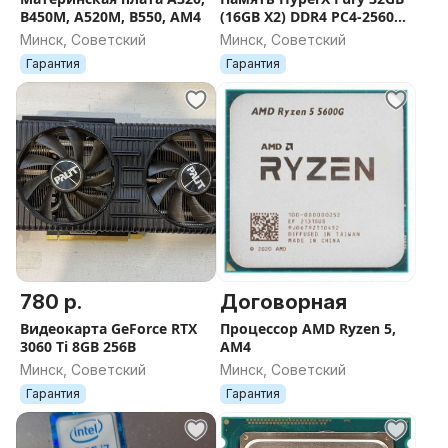
B450M, A520M, B550, AM4
(16GB X2) DDR4 PC4-25600
HX432C16FB3/16
Минск, Советский
Минск, Советский
Гарантия
Гарантия
780 р.
Договорная
Видеокарта GeForce RTX
Процессор AMD Ryzen 5,
3060 Ti 8GB 256B
AM4
Минск, Советский
Минск, Советский
Гарантия
Гарантия