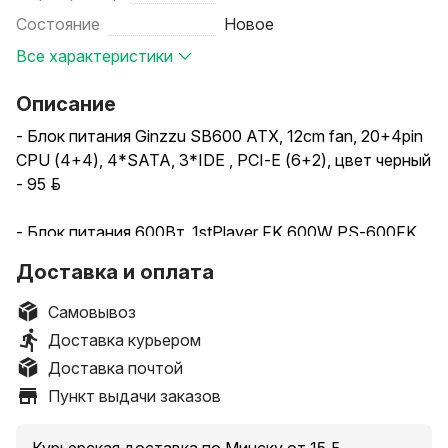
Состояние
Новое
Все характеристики
Описание
- Блок питания Ginzzu SB600 ATX, 12cm fan, 20+4pin
CPU (4+4), 4*SATA, 3*IDE , PCI-E (6+2), цвет черный
- 95 руб.
- Блок питания 600Вт, 1stPlayer FK 600W PS-600FK,
85%, APFC, ATX - 105 руб.
Доставка и оплата
Блок питания 650Вт, 1stPlayer FK 650W PS-650FK,
Самовывоз
85%, APFC, ATX
Доставка курьером
Доставка почтой
- Блок питания 700Вт, 1stPlayer FK 700W PS-700FK,
Пункт выдачи заказов
85%, APFC, ATX