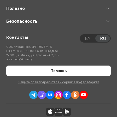
Полезно
Безопасность
Контакты
BY
RU
ООО «Куфар Тех», УНП 191767445
Пн-Пт: 10:00 – 18:00; Сб, Вс: Выходной
220029, г. Минск, ул. Красная 7А-2, 3-й
этаж
help@kufar.by
Помощь
Защита прав потребителей сервиса Куфар Маркет