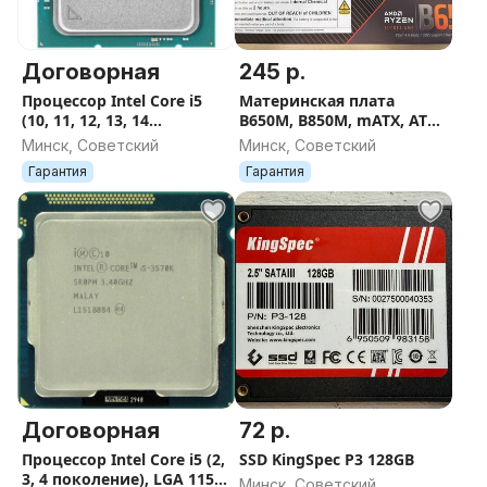
Договорная
245 р.
Процессор Intel Core i5
Материнская плата
(10, 11, 12, 13, 14
B650M, B850M, mATX, ATX,
поколение), LGA 1200,
AM5
Минск, Советский
Минск, Советский
1700
Гарантия
Гарантия
Договорная
72 р.
Процессор Intel Core i5 (2,
SSD KingSpec P3 128GB
3, 4 поколение), LGA 1155,
Минск, Советский