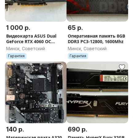
1 000 р.
65 р.
Видеокарта ASUS Dual
Оперативная память 8GB
GeForce RTX 4060 OC
DDR3 PC3-12800, 1600Mhz
Edition 8GB GDDR6 DUAL
Минск, Советский
Минск, Советский
Гарантия
Гарантия
140 р.
690 р.
Материнская плата A320,
Память HyperX Fury 32GB