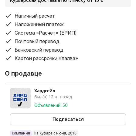
- Блок питания 750Вт, 1stPlayer FK 750W PS-750FK,
Курьерская доставка по Минску от 15 руб.
85%, APFC, ATX
Наличный расчет
- Блок питания 850Вт, 1stPlayer ACK Bronze 850W
Наложенный платеж
HA-850AA2, 80 Plus Bronze, APFC, ATX
Система «Расчет» (ЕРИП)
Почтовый перевод
Банковский перевод
Картой рассрочки «Халва»
О продавце
Хардсейл
был(а) 12 ч. назад
Объявлений: 50
Подписаться
Компания
На Куфаре с июня, 2018