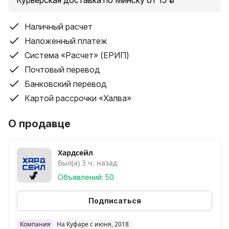
- Блок питания 750Вт, 1stPlayer FK 750W PS-750FK,
Курьерская доставка по Минску от 15 руб.
85%, APFC, ATX
Наличный расчет
- Блок питания 850Вт, 1stPlayer ACK Bronze 850W
Наложенный платеж
HA-850AA2, 80 Plus Bronze, APFC, ATX
Система «Расчет» (ЕРИП)
Почтовый перевод
Банковский перевод
Картой рассрочки «Халва»
О продавце
Хардсейл
был(а) 3 ч. назад
Объявлений: 50
Подписаться
Компания
На Куфаре с июня, 2018