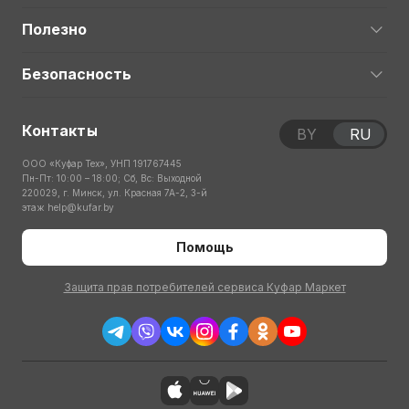
Полезно
Безопасность
Контакты
BY
RU
ООО «Куфар Тех», УНП 191767445
Пн-Пт: 10:00 – 18:00; Сб, Вс: Выходной
220029, г. Минск, ул. Красная 7А-2, 3-й
этаж
help@kufar.by
Помощь
Защита прав потребителей сервиса Куфар Маркет