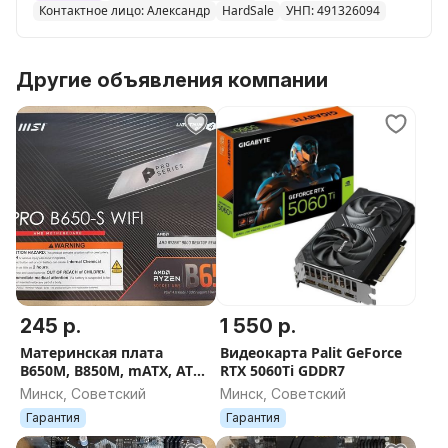
Контактное лицо: Александр
HardSale
УНП: 491326094
Другие объявления компании
245 р.
1 550 р.
Материнская плата
Видеокарта Palit GeForce
B650M, B850M, mATX, ATX,
RTX 5060Ti GDDR7
AM5
Минск, Советский
Минск, Советский
Гарантия
Гарантия