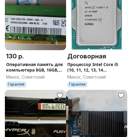
130 р.
Договорная
Оперативная память для
Процессор Intel Core i5
компьютера 8GB, 16GB,
(10, 11, 12, 13, 14
DDR4
поколение), LGA 1200,
Минск, Советский
Минск, Советский
1700
Гарантия
Гарантия