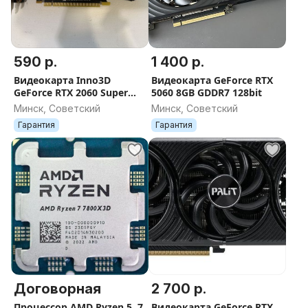
590 р.
1 400 р.
Видеокарта Inno3D
Видеокарта GeForce RTX
GeForce RTX 2060 Super
5060 8GB GDDR7 128bit
Twin X2 8GB GDDR6
Минск, Советский
Минск, Советский
Гарантия
Гарантия
Договорная
2 700 р.
Процессор AMD Ryzen 5, 7,
Видеокарта GeForce RTX