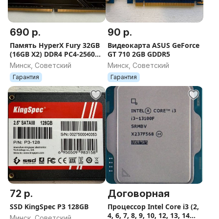
690 р.
90 р.
Память HyperX Fury 32GB
Видеокарта ASUS GeForce
(16GB X2) DDR4 PC4-25600
GT 710 2GB GDDR5
HX432C16FB3/16
Минск, Советский
Минск, Советский
Гарантия
Гарантия
72 р.
Договорная
SSD KingSpec P3 128GB
Процессор Intel Core i3 (2,
4, 6, 7, 8, 9, 10, 12, 13, 14
Минск, Советский