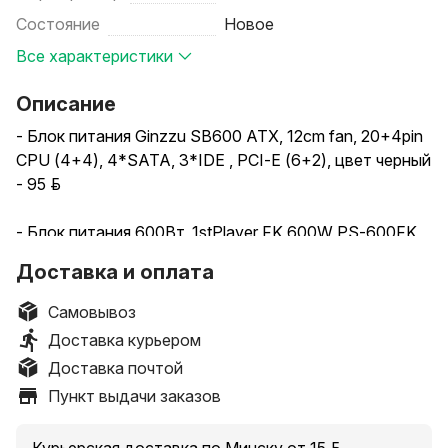
Состояние
Новое
Все характеристики
Описание
- Блок питания Ginzzu SB600 ATX, 12cm fan, 20+4pin
CPU (4+4), 4*SATA, 3*IDE , PCI-E (6+2), цвет черный
- 95 руб.
- Блок питания 600Вт, 1stPlayer FK 600W PS-600FK,
85%, APFC, ATX - 105 руб.
Доставка и оплата
Блок питания 650Вт, 1stPlayer FK 650W PS-650FK,
Самовывоз
85%, APFC, ATX
Доставка курьером
Доставка почтой
- Блок питания 700Вт, 1stPlayer FK 700W PS-700FK,
Пункт выдачи заказов
85%, APFC, ATX