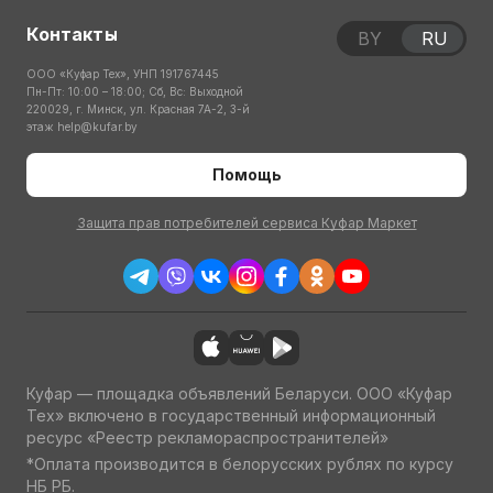
Контакты
BY
RU
ООО «Куфар Тех», УНП 191767445
Пн-Пт: 10:00 – 18:00; Сб, Вс: Выходной
220029, г. Минск, ул. Красная 7А-2, 3-й
этаж
help@kufar.by
Помощь
Защита прав потребителей сервиса Куфар Маркет
Куфар — площадка объявлений Беларуси. ООО «Куфар
Тех» включено в государственный информационный
ресурс «Реестр рекламораспространителей»
*Оплата производится в белорусских рублях по курсу
НБ РБ.